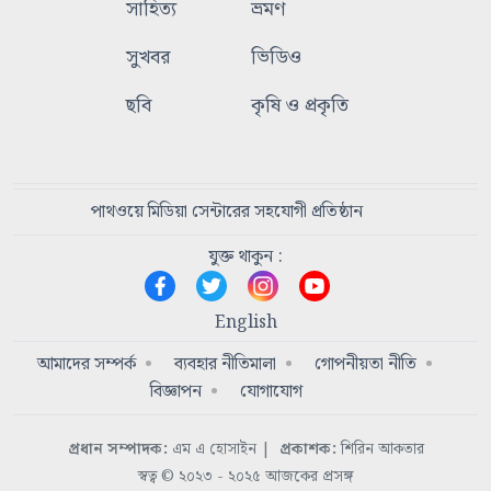
সাহিত্য
ভ্রমণ
সুখবর
ভিডিও
ছবি
কৃষি ও প্রকৃতি
পাথওয়ে মিডিয়া সেন্টারের সহযোগী প্রতিষ্ঠান
যুক্ত থাকুন :
English
আমাদের সম্পর্ক
ব্যবহার নীতিমালা
গোপনীয়তা নীতি
বিজ্ঞাপন
যোগাযোগ
প্রধান সম্পাদক:
এম এ হোসাইন
|
প্রকাশক:
শিরিন আকতার
স্বত্ব © ২০২৩ - ২০২৫ আজকের প্রসঙ্গ