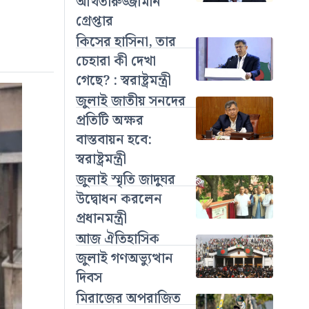
আখতারুজ্জামান
গ্রেপ্তার
কিসের হাসিনা, তার
চেহারা কী দেখা
গেছে? : স্বরাষ্ট্রমন্ত্রী
জুলাই জাতীয় সনদের
প্রতিটি অক্ষর
বাস্তবায়ন হবে:
স্বরাষ্ট্রমন্ত্রী
জুলাই স্মৃতি জাদুঘর
উদ্বোধন করলেন
প্রধানমন্ত্রী
আজ ঐতিহাসিক
জুলাই গণঅভ্যুত্থান
দিবস
মিরাজের অপরাজিত