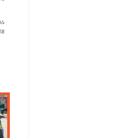
 ২১
ত্র