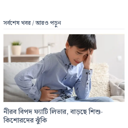
সর্বশেষ খবর / আরও পড়ুন
নীরব বিপদ ফ্যাটি লিভার, বাড়ছে শিশু-
কিশোরদের ঝুঁকি