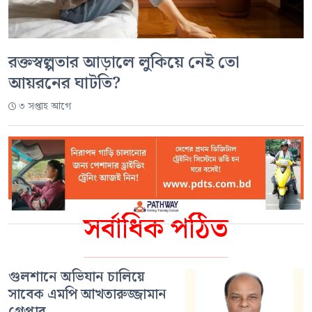
রক্তস্বল্পতার আড়ালে লুকিয়ে নেই তো
আয়রনের ঘাটতি?
৩ সপ্তাহ আগে
সর্বাধিক পঠিত
গুলশানে অভিযান চালিয়ে
সাবেক এমপি আখতারুজ্জামান