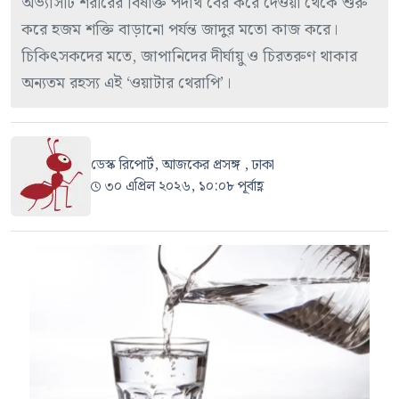
অভ্যাসটি শরীরের বিষাক্ত পদার্থ বের করে দেওয়া থেকে শুরু
করে হজম শক্তি বাড়ানো পর্যন্ত জাদুর মতো কাজ করে।
চিকিৎসকদের মতে, জাপানিদের দীর্ঘায়ু ও চিরতরুণ থাকার
অন্যতম রহস্য এই ‘ওয়াটার থেরাপি’।
ডেস্ক রিপোর্ট, আজকের প্রসঙ্গ , ঢাকা
৩০ এপ্রিল ২০২৬, ১০:০৮ পূর্বাহ্ণ