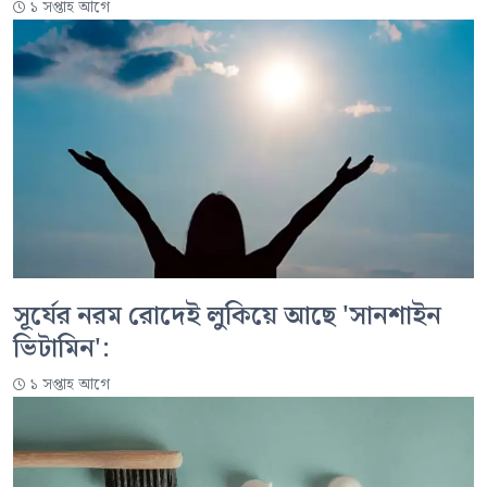
১ সপ্তাহ আগে
সূর্যের নরম রোদেই লুকিয়ে আছে 'সানশাইন
ভিটামিন':
১ সপ্তাহ আগে