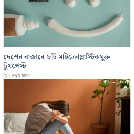
দেশের বাজারে ৮টি মাইক্রোপ্লাস্টিকমুক্ত
টুথপেস্ট
১ সপ্তাহ আগে