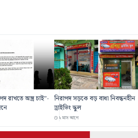
পদ রাখতে অস্ত্র চাই”-
নিরাপদ সড়কে বড় বাধা নিবন্ধনহীন
দনে
ড্রাইভিং স্কুল
২ মাস আগে