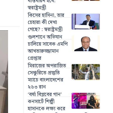
বাস্তবায়ন হবে:
স্বরাষ্ট্রমন্ত্রী
কিসের হাসিনা, তার
চেহারা কী দেখা
গেছে? : স্বরাষ্ট্রমন্ত্রী
গুলশানে অভিযান
চালিয়ে সাবেক এমপি
আখতারুজ্জামান
গ্রেপ্তার
মিরাজের অপরাজিত
সেঞ্চুরিতে প্রস্তুতি
ম্যাচে বাংলাদেশের
২৬৩ রান
‘বর্ষা বিপ্লবের গান’
কনসার্টে শিল্পী
হাসানকে লক্ষ্য করে