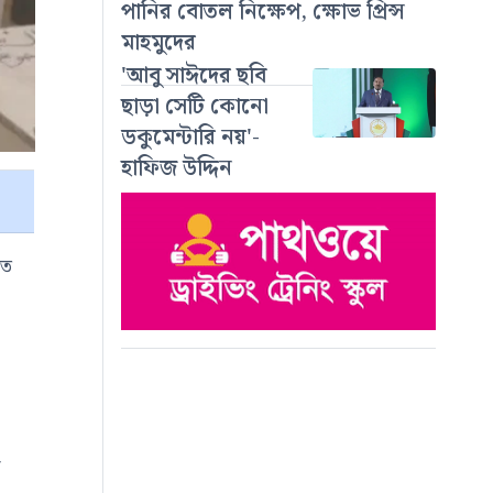
পানির বোতল নিক্ষেপ, ক্ষোভ প্রিন্স
মাহমুদের
'আবু সাঈদের ছবি
ছাড়া সেটি কোনো
ডকুমেন্টারি নয়'-
হাফিজ উদ্দিন
েত
ে