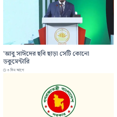
'আবু সাঈদের ছবি ছাড়া সেটি কোনো
ডকুমেন্টারি
৩ দিন আগে