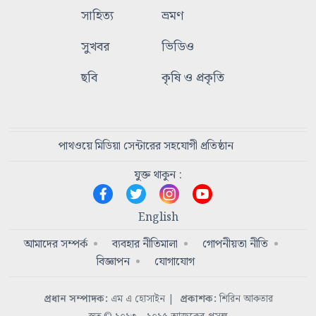
সাহিত্য
ভ্রমণ
সুখবর
ভিডিও
ছবি
কৃষি ও প্রকৃতি
পাথওয়ে মিডিয়া সেন্টারের সহযোগী প্রতিষ্ঠান
যুক্ত থাকুন :
English
আমাদের সম্পর্ক
ব্যবহার নীতিমালা
গোপনীয়তা নীতি
বিজ্ঞাপন
যোগাযোগ
প্রধান সম্পাদক:
এম এ হোসাইন
|
প্রকাশক:
শিরিন আকতার