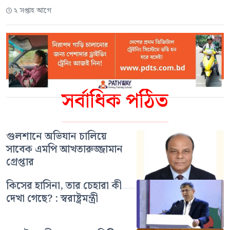
২ সপ্তাহ আগে
সর্বাধিক পঠিত
গুলশানে অভিযান চালিয়ে
সাবেক এমপি আখতারুজ্জামান
গ্রেপ্তার
কিসের হাসিনা, তার চেহারা কী
দেখা গেছে? : স্বরাষ্ট্রমন্ত্রী