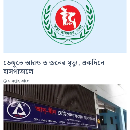
ডেঙ্গুতে আরও ৩ জনের মৃত্যু, একদিনে
হাসপাতালে
১ সপ্তাহ আগে