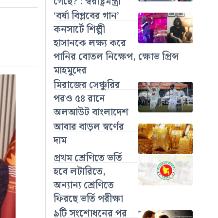
গেছে? : স্বরাষ্ট্রমন্ত্রী
‘বর্ষা বিপ্লবের গান’
কনসার্টে শিল্পী
হাসানকে লক্ষ্য করে
পানির বোতল নিক্ষেপ, ক্ষোভ প্রিন্স
মাহমুদের
মিরাজের সেঞ্চুরির
পরও ৫৪ রানে
অলআউট বাংলাদেশ
আবার বাড়ল স্বর্ণের
দাম
প্রথম শ্রেণিতে ভর্তি
হবে লটারিতে,
অন্যান্য শ্রেণিতে
ফিরছে ভর্তি পরীক্ষা
৯টি সংশোধনের পর