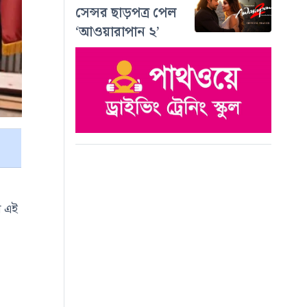
সেন্সর ছাড়পত্র পেল
‘আওয়ারাপান ২’
ে এই