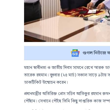
গুগল নিউজে ফ
মহান স্বাধীনতা ও জাতীয় দিবস সামনে রেখে স্মারক ডাকট
তারেক রহমান। বুধবার (২৫ মার্চ) সকাল সাড়ে ৯টায় সচি
ডাকটিকিট উন্মোচন করেন।
প্রধানমন্ত্রীর অতিরিক্ত প্রেস সচিব আতিকুর রহমান রু
পৌঁছান। সেখানে পৌঁছে তিনি কিছু দাপ্তরিক কাজ সম্প