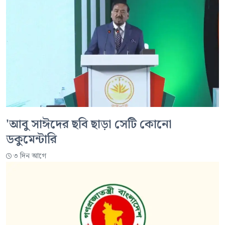
'আবু সাঈদের ছবি ছাড়া সেটি কোনো
ডকুমেন্টারি
৩ দিন আগে