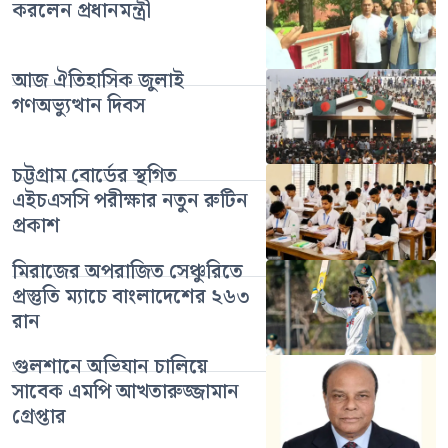
করলেন প্রধানমন্ত্রী
আজ ঐতিহাসিক জুলাই
গণঅভ্যুত্থান দিবস
চট্টগ্রাম বোর্ডের স্থগিত
এইচএসসি পরীক্ষার নতুন রুটিন
প্রকাশ
মিরাজের অপরাজিত সেঞ্চুরিতে
প্রস্তুতি ম্যাচে বাংলাদেশের ২৬৩
রান
গুলশানে অভিযান চালিয়ে
সাবেক এমপি আখতারুজ্জামান
গ্রেপ্তার