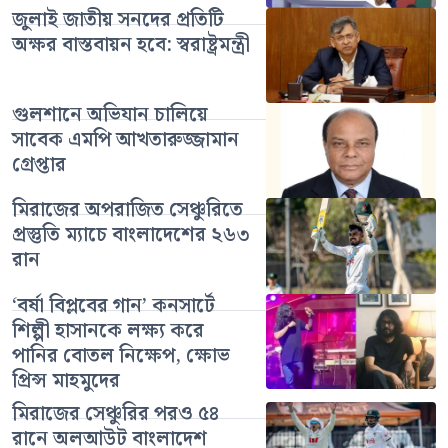
জুলাই জাতীয় সনদের প্রতিটি
অক্ষর বাস্তবায়ন হবে: স্বরাষ্ট্রমন্ত্রী
গুলশানে অভিযান চালিয়ে
সাবেক এমপি আখতারুজ্জামান
গ্রেপ্তার
মিরাজের অপরাজিত সেঞ্চুরিতে
প্রস্তুতি ম্যাচে বাংলাদেশের ২৬৩
রান
‘বর্ষা বিপ্লবের গান’ কনসার্টে
শিল্পী হাসানকে লক্ষ্য করে
পানির বোতল নিক্ষেপ, ক্ষোভ
প্রিন্স মাহমুদের
মিরাজের সেঞ্চুরির পরও ৫৪
রানে অলআউট বাংলাদেশ