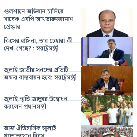
গুলশানে অভিযান চালিয়ে
সাবেক এমপি আখতারুজ্জামান
গ্রেপ্তার
কিসের হাসিনা, তার চেহারা কী
দেখা গেছে? : স্বরাষ্ট্রমন্ত্রী
জুলাই জাতীয় সনদের প্রতিটি
অক্ষর বাস্তবায়ন হবে: স্বরাষ্ট্রমন্ত্রী
জুলাই স্মৃতি জাদুঘর উদ্বোধন
করলেন প্রধানমন্ত্রী
আজ ঐতিহাসিক জুলাই
গণঅভ্যুত্থান দিবস