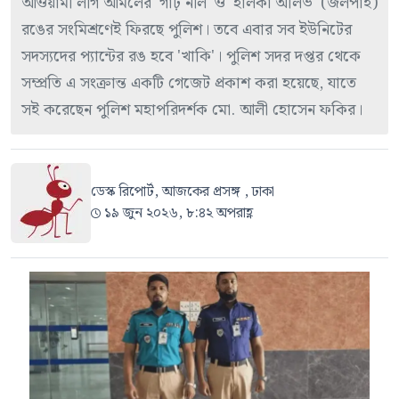
আওয়ামী লীগ আমলের 'গাঢ় নীল' ও 'হালকা অলিভ' (জলপাই)
রঙের সংমিশ্রণেই ফিরছে পুলিশ। তবে এবার সব ইউনিটের
সদস্যদের প্যান্টের রঙ হবে 'খাকি'। পুলিশ সদর দপ্তর থেকে
সম্প্রতি এ সংক্রান্ত একটি গেজেট প্রকাশ করা হয়েছে, যাতে
সই করেছেন পুলিশ মহাপরিদর্শক মো. আলী হোসেন ফকির।
ডেস্ক রিপোর্ট, আজকের প্রসঙ্গ , ঢাকা
১৯ জুন ২০২৬, ৮:৪২ অপরাহ্ণ