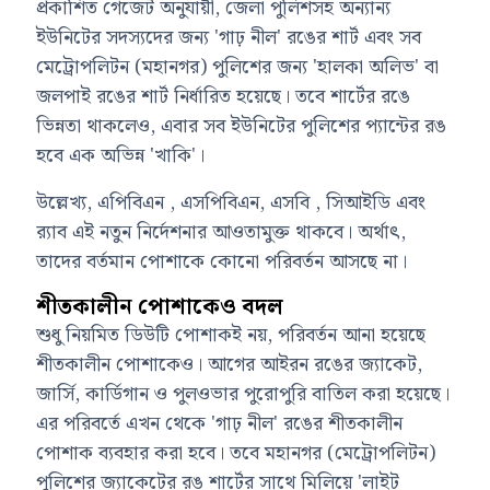
প্রকাশিত গেজেট অনুযায়ী, জেলা পুলিশসহ অন্যান্য
ইউনিটের সদস্যদের জন্য 'গাঢ় নীল' রঙের শার্ট এবং সব
মেট্রোপলিটন (মহানগর) পুলিশের জন্য 'হালকা অলিভ' বা
জলপাই রঙের শার্ট নির্ধারিত হয়েছে। তবে শার্টের রঙে
ভিন্নতা থাকলেও, এবার সব ইউনিটের পুলিশের প্যান্টের রঙ
হবে এক অভিন্ন 'খাকি'।
উল্লেখ্য, এপিবিএন , এসপিবিএন, এসবি , সিআইডি এবং
র‍্যাব এই নতুন নির্দেশনার আওতামুক্ত থাকবে। অর্থাৎ,
তাদের বর্তমান পোশাকে কোনো পরিবর্তন আসছে না।
শীতকালীন পোশাকেও বদল
শুধু নিয়মিত ডিউটি পোশাকই নয়, পরিবর্তন আনা হয়েছে
শীতকালীন পোশাকেও। আগের আইরন রঙের জ্যাকেট,
জার্সি, কার্ডিগান ও পুলওভার পুরোপুরি বাতিল করা হয়েছে।
এর পরিবর্তে এখন থেকে 'গাঢ় নীল' রঙের শীতকালীন
পোশাক ব্যবহার করা হবে। তবে মহানগর (মেট্রোপলিটন)
পুলিশের জ্যাকেটের রঙ শার্টের সাথে মিলিয়ে 'লাইট