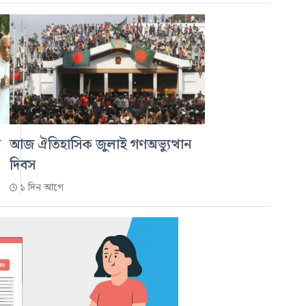
ন
আজ ঐতিহাসিক জুলাই গণঅভ্যুত্থান
দিবস
১ দিন আগে