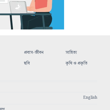
প্রবাস-জীবন
সাহিত্য
ছবি
কৃষি ও প্রকৃতি
English
যোগ