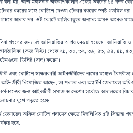
ে ধরে বলা হয়, আজ মঙ্গলবার অবকাশকালীন এনেক্স ভবনের ১৪ নম্বর কোর্
ার নম্বরের সঙ্গে নোটিশে দেওয়া টেন্ডার নম্বরের স্পষ্ট গড়মিল ধরা
ষ্টিগোচরে আনার পর, ওই কোর্টে তালিকাভুক্ত অন্যান্য আরও অনেক মাম
ুবিধা গ্রহণের জন্য এই জালিয়াতির আশ্রয় নেওয়া হয়েছে। জালিয়াতি ও
র্যতালিকা (কজ লিস্ট) থেকে ২৯, ৩০, ৩২, ৩৯, ৪৩, ৪৪, ৪৯, ৫৩
ইটেমগুলো ডিলিট (বাদ) করেন।
ীবী এবং নোটিশে স্বাক্ষরকারী আইনজীবীদের নামের মধ্যেও বৈপরীত্য লক
 আইনজীবী নিয়োজিত আছেন, তা শনাক্ত করা অ্যাটর্নি জেনারেল অফ
ক কর্মকাণ্ডের জন্য আইনজীবী সমাজ ও দেশের সর্বোচ্চ আদালতের বিচা
ালোচনার মুখে পড়তে হচ্ছে।
টর্নি জেনারেল অফিস নোটিশ প্রদানের ক্ষেত্রে নিম্নলিখিত ৫টি সিদ্ধান্ত গ্রহ
র্যকর হবে: