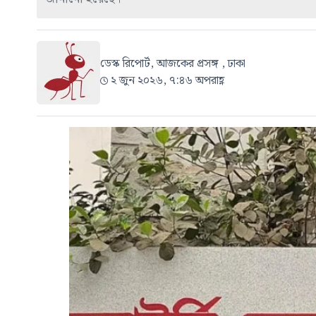
ডেস্ক রিপোর্ট, আজকের প্রসঙ্গ , ঢাকা
২ জুন ২০২৬, ৭:৪৬ অপরাহ্ণ