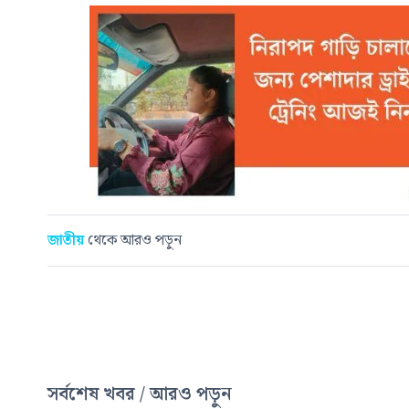
জাতীয়
থেকে আরও পড়ুন
সর্বশেষ খবর / আরও পড়ুন