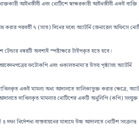
াক্তকারী আইনজীবী এবং নোটিশে স্বাক্ষরকারী আইনজীবী একই ব্যক্তি
ন করার পরবর্তী ৭ (সাত) দিনের মধ্যে অ্যাটর্নি জেনারেল অফিসে নো
 টেন্ডার নম্বরটি অবশ্যই স্পষ্টাক্ষরে টাইপকৃত হতে হবে।
আবেদনপত্রের ফটোকপি এবং ওকালতনামা’র উভয় পৃষ্ঠাসহ অ্যাটর্নি
িলকৃত একই মামলা অন্য আদালতে তালিকাভুক্ত করার ক্ষেত্রে, অ্যাটর
তী আদালতে দাখিলকৃত মামলার নোটিশের একটি অনুলিপি (কপি) সংযুক্ত
 ৫ দফা নির্দেশনা বাস্তবায়নের মাধ্যমে উচ্চ আদালতে নোটিশ সংক্রান্ত