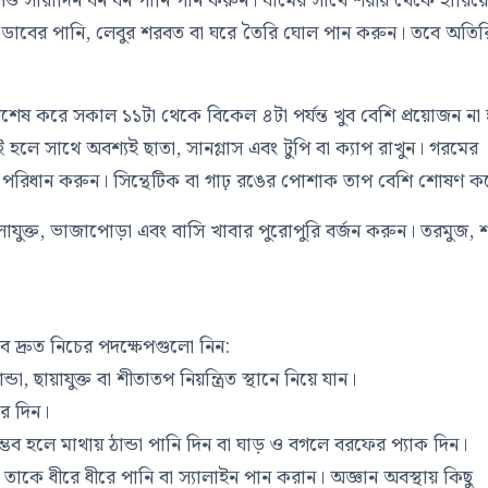
গলেও সারাদিন ঘন ঘন পানি পান করুন। ঘামের সাথে শরীর থেকে হারিয়
 ডাবের পানি, লেবুর শরবত বা ঘরে তৈরি ঘোল পান করুন। তবে অতিরি
িশেষ করে সকাল ১১টা থেকে বিকেল ৪টা পর্যন্ত খুব বেশি প্রয়োজন না
হলে সাথে অবশ্যই ছাতা, সানগ্লাস এবং টুপি বা ক্যাপ রাখুন। গরমের
 পরিধান করুন। সিন্থেটিক বা গাঢ় রঙের পোশাক তাপ বেশি শোষণ ক
যুক্ত, ভাজাপোড়া এবং বাসি খাবার পুরোপুরি বর্জন করুন। তরমুজ, 
ে দ্রুত নিচের পদক্ষেপগুলো নিন:
া, ছায়াযুক্ত বা শীতাতপ নিয়ন্ত্রিত স্থানে নিয়ে যান।
রে দিন।
ভব হলে মাথায় ঠান্ডা পানি দিন বা ঘাড় ও বগলে বরফের প্যাক দিন।
কে ধীরে ধীরে পানি বা স্যালাইন পান করান। অজ্ঞান অবস্থায় কিছু