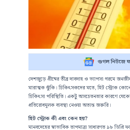
গুগল নিউজে ফ
দেশজুড়ে গ্রীষ্মের তীব্র দাবদাহ ও ভ্যাপসা গরমে জনজ
মারাত্মক ঝুঁকি। চিকিৎসকদের মতে, হিট স্ট্রোক কোনো
চিকিৎসা পরিস্থিতি। একটু অসচেতনতার কারণে যেকো
প্রতিরোধমূলক ব্যবস্থা নেওয়া অত্যন্ত জরুরি।
হিট স্ট্রোক কী এবং কেন হয়?
মানবদেহের স্বাভাবিক তাপমাত্রা সাধারণত ৯৮ ডিগ্রি ফ