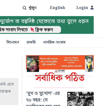
খুঁজুন
English
Login
বিনোদন
চাকরি
নাগরিক-সংবাদ
সর্বাধিক পঠিত
 কেউ এতে
ারাত্মক
‘মুখ ও মুখোশ’-এর
৭০ বছর: যে