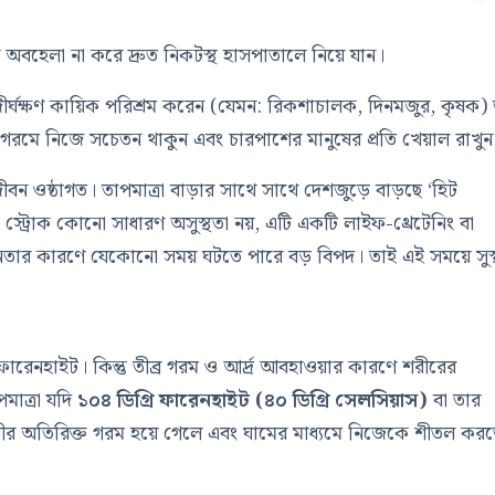
 অবহেলা না করে দ্রুত নিকটস্থ হাসপাতালে নিয়ে যান।
ে দীর্ঘক্ষণ কায়িক পরিশ্রম করেন (যেমন: রিকশাচালক, দিনমজুর, কৃষক) 
র গরমে নিজে সচেতন থাকুন এবং চারপাশের মানুষের প্রতি খেয়াল রাখুন
নজীবন ওষ্ঠাগত। তাপমাত্রা বাড়ার সাথে সাথে দেশজুড়ে বাড়ছে ‘হিট
 স্ট্রোক কোনো সাধারণ অসুস্থতা নয়, এটি একটি লাইফ-থ্রেটেনিং বা
েতনতার কারণে যেকোনো সময় ঘটতে পারে বড় বিপদ। তাই এই সময়ে সুস্
 ফারেনহাইট। কিন্তু তীব্র গরম ও আর্দ্র আবহাওয়ার কারণে শরীরের
পমাত্রা যদি
১০৪ ডিগ্রি ফারেনহাইট (৪০ ডিগ্রি সেলসিয়াস)
বা তার
শরীর অতিরিক্ত গরম হয়ে গেলে এবং ঘামের মাধ্যমে নিজেকে শীতল কর