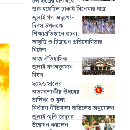
চলচ্চিত্রের হাত ধরে
শুরু হয়েছিল ঢাকাই সিনেমার যাত্রা
জুলাই গণ-অভ্যুত্থান
দিবস উপলক্ষে
শিক্ষাপ্রতিষ্ঠানে রচনা,
আবৃত্তি ও চিত্রাঙ্কন প্রতিযোগিতার
নির্দেশ
আজ ঐতিহাসিক
জুলাই গণঅভ্যুত্থান
দিবস
২০২৬ সালের
অত্যাবশ্যকীয় ঔষধের
তালিকা ও মূল্য
নির্ধারণ নীতিমালা বাতিলের অনুমোদন
জুলাই স্মৃতি জাদুঘর
উদ্বোধন করলেন