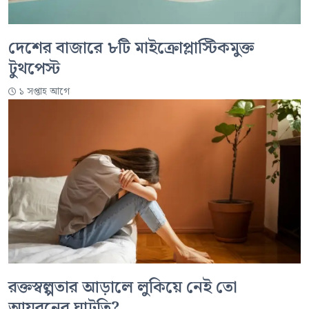
দেশের বাজারে ৮টি মাইক্রোপ্লাস্টিকমুক্ত
টুথপেস্ট
১ সপ্তাহ আগে
রক্তস্বল্পতার আড়ালে লুকিয়ে নেই তো
আয়রনের ঘাটতি?