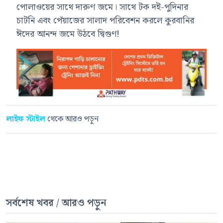
পোলাওয়ের সাথে দারুণ জমে। সাথে টক দই-পুদিনার
চাটনি এবং পেঁয়াজের সালাদ পরিবেশন করলে কুরবানির
ঈদের আনন্দ জমে উঠবে দ্বিগুণ!
লাইফ স্টাইল
থেকে আরও পড়ুন
সর্বশেষ খবর / আরও পড়ুন