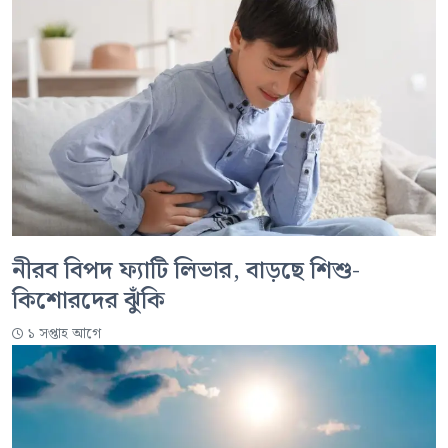
নীরব বিপদ ফ্যাটি লিভার, বাড়ছে শিশু-
কিশোরদের ঝুঁকি
১ সপ্তাহ আগে