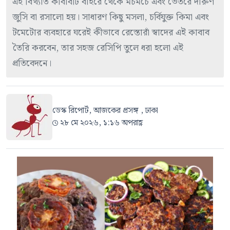
এই বিখ্যাত কাবাবটি বাইরে থেকে মচমচে এবং ভেতরে দারুণ
জুসি বা রসালো হয়। সাধারণ কিছু মসলা, চর্বিযুক্ত কিমা এবং
টমেটোর ব্যবহারে ঘরেই কীভাবে রেস্তোরাঁ স্বাদের এই কাবাব
তৈরি করবেন, তার সহজ রেসিপি তুলে ধরা হলো এই
প্রতিবেদনে।
ডেস্ক রিপোর্ট, আজকের প্রসঙ্গ , ঢাকা
২৮ মে ২০২৬, ১:১৬ অপরাহ্ণ