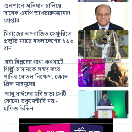
গুলশানে অভিযান চালিয়ে
সাবেক এমপি আখতারুজ্জামান
গ্রেপ্তার
মিরাজের অপরাজিত সেঞ্চুরিতে
প্রস্তুতি ম্যাচে বাংলাদেশের ২৬৩
রান
‘বর্ষা বিপ্লবের গান’ কনসার্টে
শিল্পী হাসানকে লক্ষ্য করে
পানির বোতল নিক্ষেপ, ক্ষোভ
প্রিন্স মাহমুদের
'আবু সাঈদের ছবি ছাড়া সেটি
কোনো ডকুমেন্টারি নয়'-
হাফিজ উদ্দিন