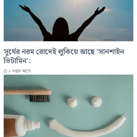
সূর্যের নরম রোদেই লুকিয়ে আছে 'সানশাইন
ভিটামিন':
১ সপ্তাহ আগে