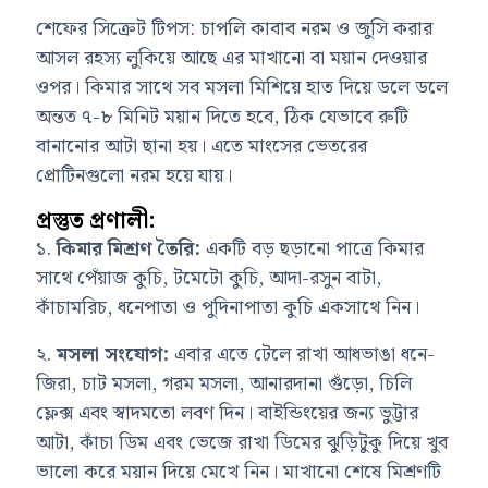
শেফের সিক্রেট টিপস: চাপলি কাবাব নরম ও জুসি করার
আসল রহস্য লুকিয়ে আছে এর মাখানো বা ময়ান দেওয়ার
ওপর। কিমার সাথে সব মসলা মিশিয়ে হাত দিয়ে ডলে ডলে
অন্তত ৭-৮ মিনিট ময়ান দিতে হবে, ঠিক যেভাবে রুটি
বানানোর আটা ছানা হয়। এতে মাংসের ভেতরের
প্রোটিনগুলো নরম হয়ে যায়।
প্রস্তুত প্রণালী:
১.
কিমার মিশ্রণ তৈরি:
একটি বড় ছড়ানো পাত্রে কিমার
সাথে পেঁয়াজ কুচি, টমেটো কুচি, আদা-রসুন বাটা,
কাঁচামরিচ, ধনেপাতা ও পুদিনাপাতা কুচি একসাথে নিন।
২.
মসলা সংযোগ:
এবার এতে টেলে রাখা আধভাঙা ধনে-
জিরা, চাট মসলা, গরম মসলা, আনারদানা গুঁড়ো, চিলি
ফ্লেক্স এবং স্বাদমতো লবণ দিন। বাইন্ডিংয়ের জন্য ভুট্টার
আটা, কাঁচা ডিম এবং ভেজে রাখা ডিমের ঝুড়িটুকু দিয়ে খুব
ভালো করে ময়ান দিয়ে মেখে নিন। মাখানো শেষে মিশ্রণটি