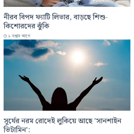
নীরব বিপদ ফ্যাটি লিভার, বাড়ছে শিশু-
কিশোরদের ঝুঁকি
১ সপ্তাহ আগে
সূর্যের নরম রোদেই লুকিয়ে আছে 'সানশাইন
ভিটামিন':