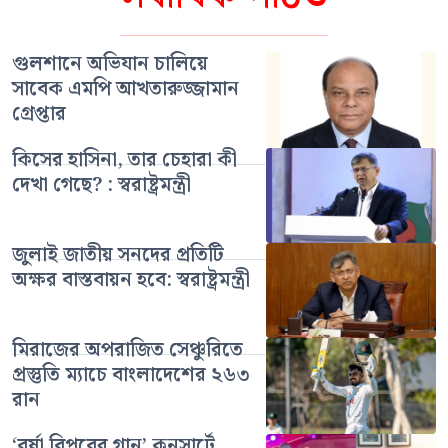
গুলশানে অভিযান চালিয়ে
সাবেক এমপি আখতারুজ্জামান
গ্রেপ্তার
কিসের হাসিনা, তার চেহারা কী
দেখা গেছে? : স্বরাষ্ট্রমন্ত্রী
জুলাই জাতীয় সনদের প্রতিটি
অক্ষর বাস্তবায়ন হবে: স্বরাষ্ট্রমন্ত্রী
মিরাজের অপরাজিত সেঞ্চুরিতে
প্রস্তুতি ম্যাচে বাংলাদেশের ২৬৩
রান
‘বর্ষা বিপ্লবের গান’ কনসার্টে