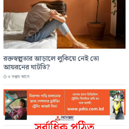
রক্তস্বল্পতার আড়ালে লুকিয়ে নেই তো
আয়রনের ঘাটতি?
৩ সপ্তাহ আগে
সর্বাধিক পঠিত