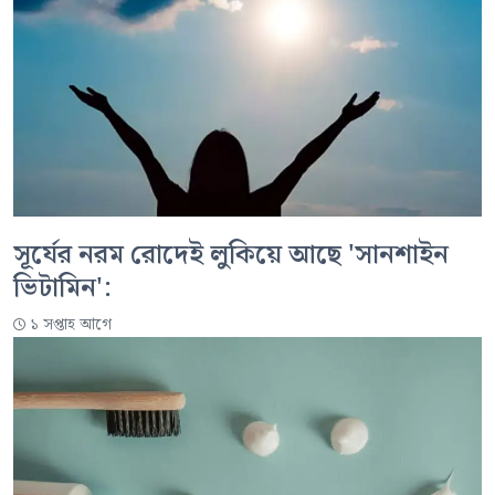
সূর্যের নরম রোদেই লুকিয়ে আছে 'সানশাইন
ভিটামিন':
১ সপ্তাহ আগে