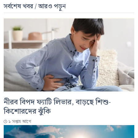
সর্বশেষ খবর / আরও পড়ুন
নীরব বিপদ ফ্যাটি লিভার, বাড়ছে শিশু-
কিশোরদের ঝুঁকি
১ সপ্তাহ আগে