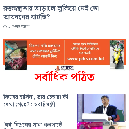
রক্তস্বল্পতার আড়ালে লুকিয়ে নেই তো
আয়রনের ঘাটতি?
৩ সপ্তাহ আগে
সর্বাধিক পঠিত
কিসের হাসিনা, তার চেহারা কী
দেখা গেছে? : স্বরাষ্ট্রমন্ত্রী
‘বর্ষা বিপ্লবের গান’ কনসার্টে