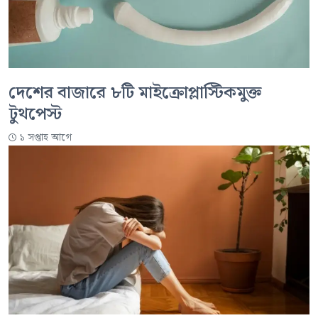
দেশের বাজারে ৮টি মাইক্রোপ্লাস্টিকমুক্ত
টুথপেস্ট
১ সপ্তাহ আগে