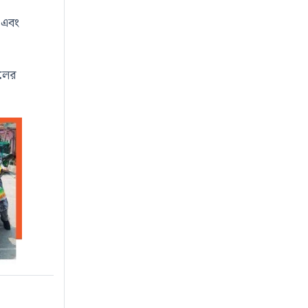
ী এবং
ালের