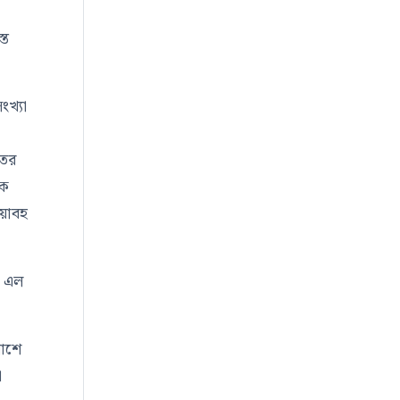
্ত
ংখ্যা
তের
িক
ভয়াবহ
, এল
পাশে
া