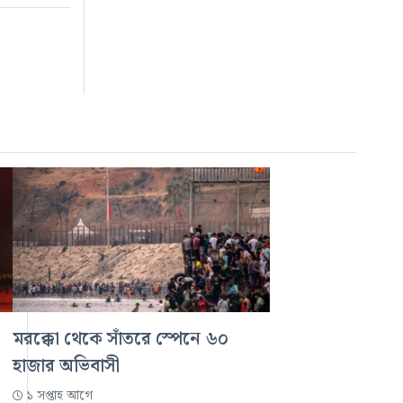
মরক্কো থেকে সাঁতরে স্পেনে ৬০
হাজার অভিবাসী
১ সপ্তাহ আগে