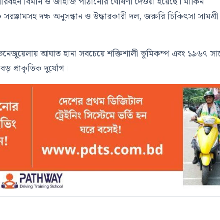
পরিবহন বিমান ও জাহাজ পাঠানোর ঘোষণা দেওয়া হয়েছে। মার্কিন
নিক সরঞ্জামসহ দক্ষ অনুসন্ধান ও উদ্ধারকারী দল, জরুরি চিকিৎসা সামগ্র
নেজুয়েলায় আঘাত হানা সবচেয়ে শক্তিশালী ভূমিকম্প এবং ১৯৬৭ স
 প্রাকৃতিক দুর্যোগ।