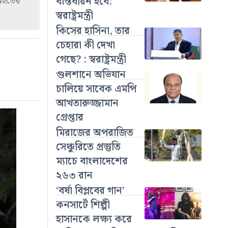
নিহতের
বাস্তবায়ন হবে:
স্বরাষ্ট্রমন্ত্রী
কিসের হাসিনা, তার
চেহারা কী দেখা
গেছে? : স্বরাষ্ট্রমন্ত্রী
গুলশানে অভিযান
চালিয়ে সাবেক এমপি
আখতারুজ্জামান
গ্রেপ্তার
মিরাজের অপরাজিত
সেঞ্চুরিতে প্রস্তুতি
ম্যাচে বাংলাদেশের
২৬৩ রান
‘বর্ষা বিপ্লবের গান’
কনসার্টে শিল্পী
হাসানকে লক্ষ্য করে