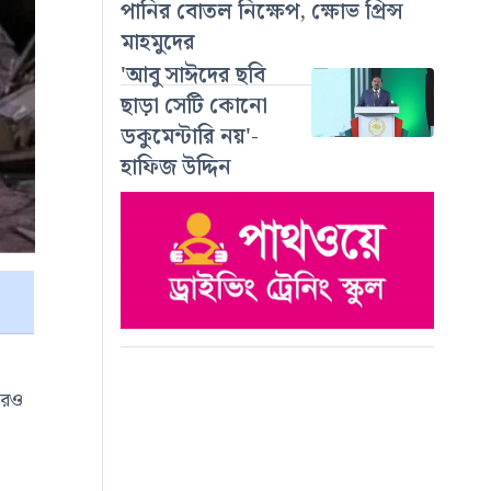
পানির বোতল নিক্ষেপ, ক্ষোভ প্রিন্স
মাহমুদের
'আবু সাঈদের ছবি
ছাড়া সেটি কোনো
ডকুমেন্টারি নয়'-
হাফিজ উদ্দিন
েরও