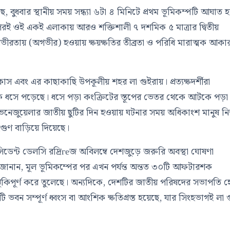
, বুধবার স্থানীয় সময় সন্ধ্যা ৬টা ৪ মিনিটে প্রথম ভূমিকম্পটি আঘাত হ
 পরই ওই একই এলাকায় আরও শক্তিশালী ৭ দশমিক ৫ মাত্রার দ্বিতীয়
 গভীরতায় (অগভীর) হওয়ায় ক্ষয়ক্ষতির তীব্রতা ও পরিধি মারাত্মক আকা
স এবং এর কাছাকাছি উপকূলীয় শহর লা গুইরায়। প্রত্যক্ষদর্শীরা
ে ধসে পড়েছে। ধসে পড়া কংক্রিটের স্তূপের ভেতর থেকে আটকে পড়া
ভেনেজুয়েলার জাতীয় ছুটির দিন হওয়ায় ঘটনার সময় অধিকাংশ মানুষ ন
ুগুণ বাড়িয়ে দিয়েছে।
রেসিডেন্ট ডেলসি রদ্রিгеজ অবিলম্বে দেশজুড়ে জরুরি অবস্থা ঘোষণা
ি জানান, মূল ভূমিকম্পের পর এখন পর্যন্ত অন্তত ৩০টি আফটারশক
কিপূর্ণ করে তুলেছে। অন্যদিকে, দেশটির জাতীয় পরিষদের সভাপতি হো
টি ভবন সম্পূর্ণ ধ্বংস বা আংশিক ক্ষতিগ্রস্ত হয়েছে, যার সিংহভাগই লা 