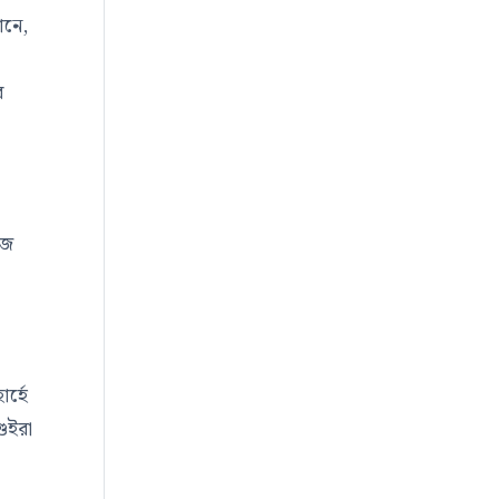
ানে,
র
িজ
র্হে
গুইরা