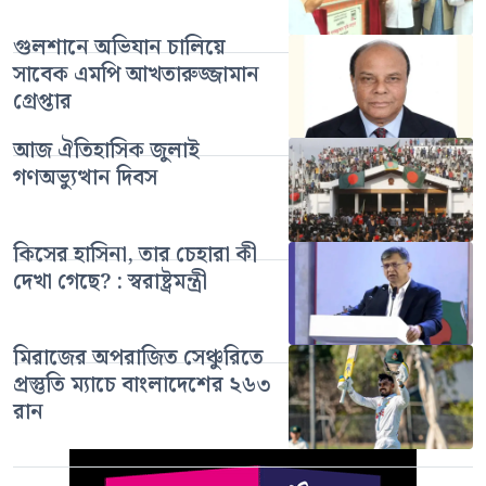
গুলশানে অভিযান চালিয়ে
সাবেক এমপি আখতারুজ্জামান
গ্রেপ্তার
আজ ঐতিহাসিক জুলাই
গণঅভ্যুত্থান দিবস
কিসের হাসিনা, তার চেহারা কী
দেখা গেছে? : স্বরাষ্ট্রমন্ত্রী
মিরাজের অপরাজিত সেঞ্চুরিতে
প্রস্তুতি ম্যাচে বাংলাদেশের ২৬৩
রান