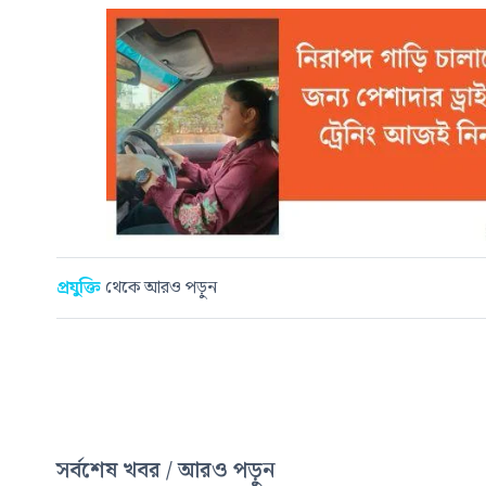
প্রযুক্তি
থেকে আরও পড়ুন
সর্বশেষ খবর / আরও পড়ুন