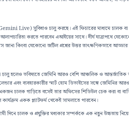
(Gemini Live) সুবিধাও চালু করছে। এই ফিচারের মাধ্যমে চালক বা
িক আলাপচারিতা করতে পারবেন এআইয়ের সাথে। দীর্ঘ যাত্রাপথে যেকো
িহাস জানা কিংবা যেকোনো জটিল প্রশ্নের উত্তর তাৎক্ষণিকভাবে আড্ডার
ুবিধা চালু হলেও ভবিষ্যতে জেমিনি আরও বেশি আঞ্চলিক ও আন্তর্জাতিক 
ন্ডার এবং ব্যবহারকারীর স্মার্ট হোম ডিভাইসের সঙ্গে জেমিনির আর
ে একজন চালক গাড়িতে বসেই তার অফিসের শিডিউল চেক করা বা বা
াল কার্যক্রম একক প্ল্যাটফর্ম থেকেই সামলাতে পারবেন।
ি আগামী দিনে চালক ও প্রযুক্তির মধ্যকার সম্পর্ককে এক নতুন উচ্চতায় নিয়ে