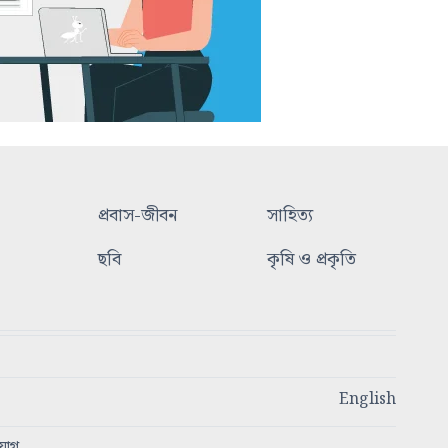
প্রবাস-জীবন
সাহিত্য
ছবি
কৃষি ও প্রকৃতি
English
যোগ