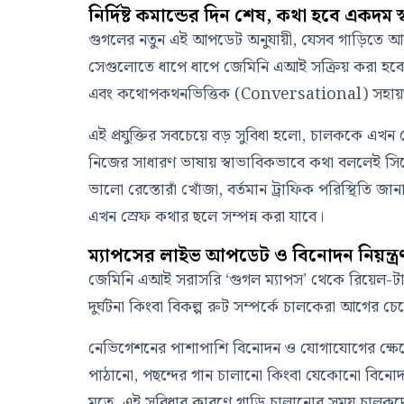
নির্দিষ্ট কমান্ডের দিন শেষ, কথা হবে একদম স্ব
গুগলের নতুন এই আপডেট অনুযায়ী, যেসব গাড়িতে আগে
সেগুলোতে ধাপে ধাপে জেমিনি এআই সক্রিয় করা হবে। 
এবং কথোপকথনভিত্তিক (Conversational) সহায়তা
এই প্রযুক্তির সবচেয়ে বড় সুবিধা হলো, চালককে এখন থ
নিজের সাধারণ ভাষায় স্বাভাবিকভাবে কথা বললেই সিস্ট
ভালো রেস্তোরাঁ খোঁজা, বর্তমান ট্রাফিক পরিস্থিতি 
এখন স্রেফ কথার ছলে সম্পন্ন করা যাবে।
ম্যাপসের লাইভ আপডেট ও বিনোদন নিয়ন্ত্র
জেমিনি এআই সরাসরি ‘গুগল ম্যাপস’ থেকে রিয়েল-টাইম
দুর্ঘটনা কিংবা বিকল্প রুট সম্পর্কে চালকেরা আগের চে
নেভিগেশনের পাশাপাশি বিনোদন ও যোগাযোগের ক্ষেত
পাঠানো, পছন্দের গান চালানো কিংবা যেকোনো বিনোদনমূল
মতে, এই সুবিধার কারণে গাড়ি চালানোর সময় চালক