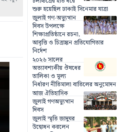
চলচ্চিত্রের হাত ধরে
শুরু হয়েছিল ঢাকাই সিনেমার যাত্রা
জুলাই গণ-অভ্যুত্থান
দিবস উপলক্ষে
শিক্ষাপ্রতিষ্ঠানে রচনা,
আবৃত্তি ও চিত্রাঙ্কন প্রতিযোগিতার
নির্দেশ
২০২৬ সালের
অত্যাবশ্যকীয় ঔষধের
তালিকা ও মূল্য
নির্ধারণ নীতিমালা বাতিলের অনুমোদন
আজ ঐতিহাসিক
জুলাই গণঅভ্যুত্থান
দিবস
জুলাই স্মৃতি জাদুঘর
উদ্বোধন করলেন