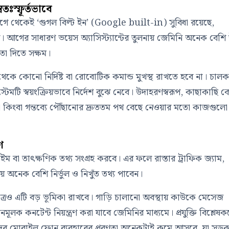
তঃস্ফূর্তভাবে
 থেকেই ‘গুগল বিল্ট ইন’ (Google built-in) সুবিধা রয়েছে,
আগের সাধারণ ভয়েস অ্যাসিস্ট্যান্টের তুলনায় জেমিনি অনেক বেশি 
 দিতে সক্ষম।
েকে কোনো নির্দিষ্ট বা রোবোটিক কমান্ড মুখস্থ রাখতে হবে না। চাল
েমটি স্বয়ংক্রিয়ভাবে নির্দেশ বুঝে নেবে। উদাহরণস্বরূপ, কাছাকাছি
জানা কিংবা গন্তব্যে পৌঁছানোর দ্রুততম পথ বেছে নেওয়ার মতো কাজগুলো
ণ
 বা তাৎক্ষণিক তথ্য সংগ্রহ করবে। এর ফলে রাস্তার ট্রাফিক জ্যাম,
য়ে অনেক বেশি নির্ভুল ও নিখুঁত তথ্য পাবেন।
্রেও এটি বড় ভূমিকা রাখবে। গাড়ি চালানো অবস্থায় কাউকে মেসেজ
ক কনটেন্ট নিয়ন্ত্রণ করা যাবে জেমিনির মাধ্যমে। প্রযুক্তি বিশ্লেষক
দের মোবাইল ফোন ব্যবহারের প্রবণতা অনেকটাই কমে আসবে, যা সড়