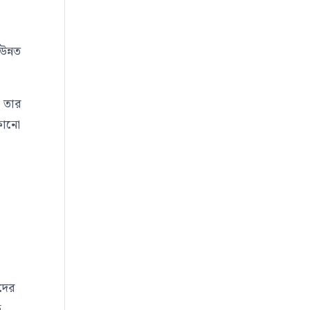
উন্নত
ক তার
 কোনো
দের
ক