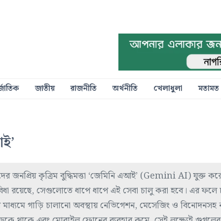
্জাতিক
জাতীয়
রাজনীতি
অর্থনীতি
খেলাধুলা
মতামত
আই’
দের জনপ্রিয় কৃত্রিম বুদ্ধিমত্তা ‘জেমিনি এআই’ (Gemini AI) যুক্ত ক
িধা রয়েছে, সেগুলোতে ধাপে ধাপে এই সেবা চালু করা হবে। এর ফলে
ের মাধ্যমে গাড়ি চালানো অবস্থায় নেভিগেশন, মেসেজিং ও বিনোদনসহ 
ড়কে থাকে এবং মোবাইল ফোনের ব্যবহার কমে, সেই লক্ষ্যেই গুগলের