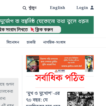
খুঁজুন
English
Login
বিনোদন
চাকরি
নাগরিক-সংবাদ
সর্বাধিক পঠিত
রেছে গুগল
 চালকেরা
‘মুখ ও মুখোশ’-এর
নানা
৭০ বছর: যে
 এই নতুন