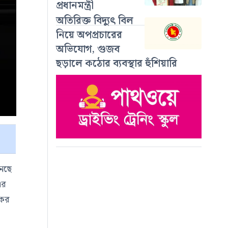
প্রধানমন্ত্রী
অতিরিক্ত বিদ্যুৎ বিল
নিয়ে অপপ্রচারের
অভিযোগ, গুজব
ছড়ালে কঠোর ব্যবস্থার হুঁশিয়ারি
নেছে
এর
যকর