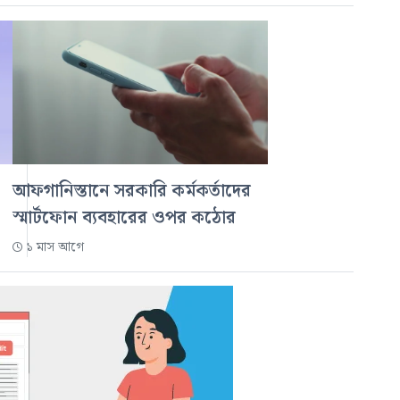
আফগানিস্তানে সরকারি কর্মকর্তাদের
স্মার্টফোন ব্যবহারের ওপর কঠোর
১ মাস আগে