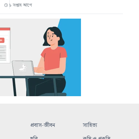
১ সপ্তাহ আগে
প্রবাস-জীবন
সাহিত্য
ছবি
কৃষি ও প্রকৃতি