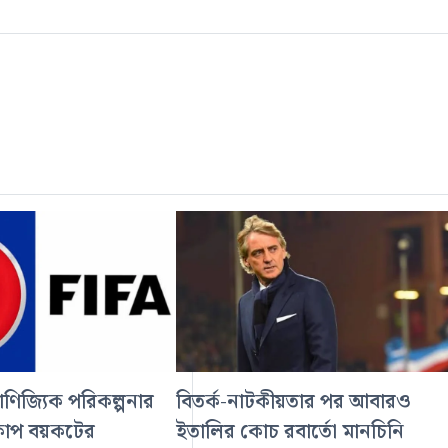
াণিজ্যিক পরিকল্পনার
বিতর্ক-নাটকীয়তার পর আবারও
্বকাপ বয়কটের
ইতালির কোচ রবার্তো মানচিনি