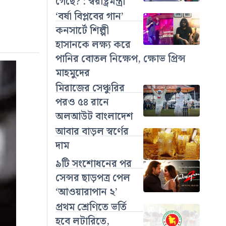
গেছে? : স্বরাষ্ট্রমন্ত্রী
‘বর্ষা বিপ্লবের গান’
কনসার্টে শিল্পী
হাসানকে লক্ষ্য করে
পানির বোতল নিক্ষেপ, ক্ষোভ প্রিন্স
মাহমুদের
মিরাজের সেঞ্চুরির
পরও ৫৪ রানে
অলআউট বাংলাদেশ
আবার বাড়ল স্বর্ণের
দাম
৯টি সংশোধনের পর
সেন্সর ছাড়পত্র পেল
‘আওয়ারাপান ২’
প্রথম শ্রেণিতে ভর্তি
হবে লটারিতে,