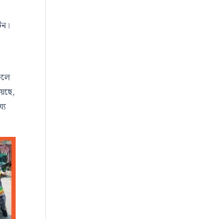
টন।
ফলে
েছে,
্য