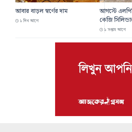
আবার বাড়ল স্বর্ণের দাম
আগস্টে এলপি
কেজি সিলিন্ডা
১ দিন আগে
১ সপ্তাহ আগে