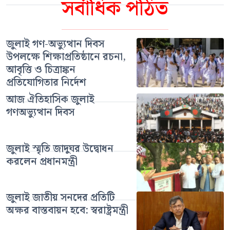
সর্বাধিক পঠিত
জুলাই গণ-অভ্যুত্থান দিবস
উপলক্ষে শিক্ষাপ্রতিষ্ঠানে রচনা,
আবৃত্তি ও চিত্রাঙ্কন
প্রতিযোগিতার নির্দেশ
আজ ঐতিহাসিক জুলাই
গণঅভ্যুত্থান দিবস
জুলাই স্মৃতি জাদুঘর উদ্বোধন
করলেন প্রধানমন্ত্রী
জুলাই জাতীয় সনদের প্রতিটি
অক্ষর বাস্তবায়ন হবে: স্বরাষ্ট্রমন্ত্রী