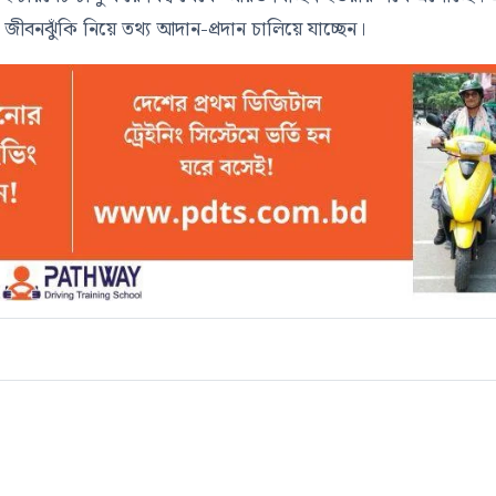
 জীবনঝুঁকি নিয়ে তথ্য আদান-প্রদান চালিয়ে যাচ্ছেন।