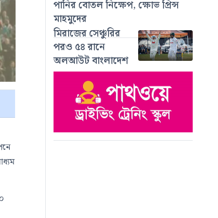
পানির বোতল নিক্ষেপ, ক্ষোভ প্রিন্স
মাহমুদের
মিরাজের সেঞ্চুরির
পরও ৫৪ রানে
অলআউট বাংলাদেশ
পনে
াধ্যম
৫০