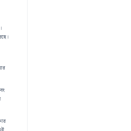
।
করছে।
যার
এবং
র
কার
 এই