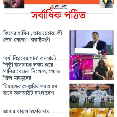
সর্বাধিক পঠিত
কিসের হাসিনা, তার চেহারা কী
দেখা গেছে? : স্বরাষ্ট্রমন্ত্রী
‘বর্ষা বিপ্লবের গান’ কনসার্টে
শিল্পী হাসানকে লক্ষ্য করে
পানির বোতল নিক্ষেপ, ক্ষোভ
প্রিন্স মাহমুদের
মিরাজের সেঞ্চুরির পরও ৫৪
রানে অলআউট বাংলাদেশ
আবার বাড়ল স্বর্ণের দাম