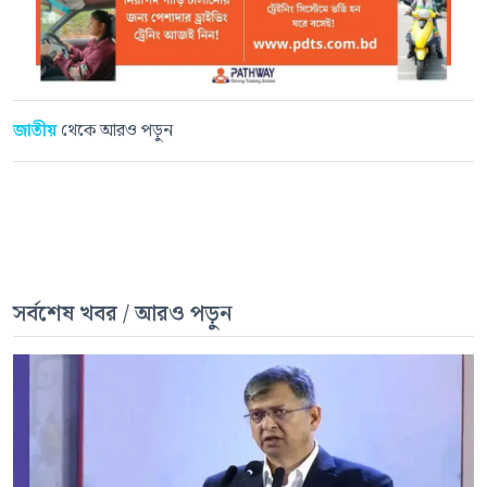
জাতীয়
থেকে আরও পড়ুন
সর্বশেষ খবর / আরও পড়ুন