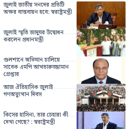
জুলাই জাতীয় সনদের প্রতিটি
অক্ষর বাস্তবায়ন হবে: স্বরাষ্ট্রমন্ত্রী
জুলাই স্মৃতি জাদুঘর উদ্বোধন
করলেন প্রধানমন্ত্রী
গুলশানে অভিযান চালিয়ে
সাবেক এমপি আখতারুজ্জামান
গ্রেপ্তার
আজ ঐতিহাসিক জুলাই
গণঅভ্যুত্থান দিবস
কিসের হাসিনা, তার চেহারা কী
দেখা গেছে? : স্বরাষ্ট্রমন্ত্রী