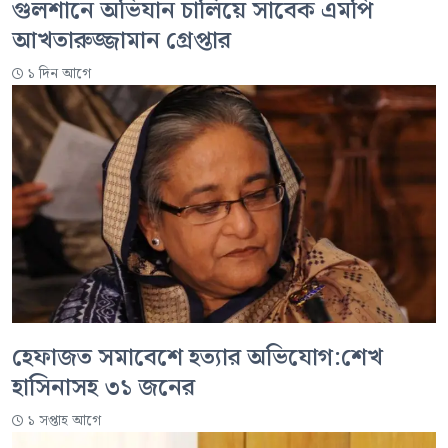
গুলশানে অভিযান চালিয়ে সাবেক এমপি
আখতারুজ্জামান গ্রেপ্তার
১ দিন আগে
হেফাজত সমাবেশে হত্যার অভিযোগ:শেখ
হাসিনাসহ ৩১ জনের
১ সপ্তাহ আগে