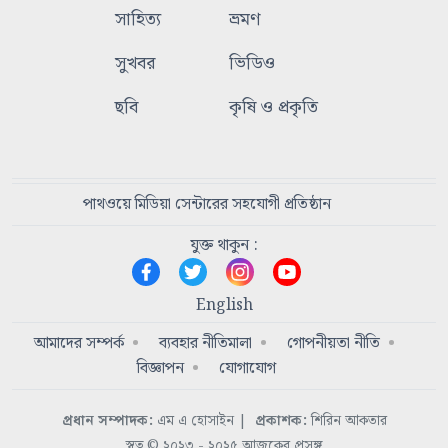
সাহিত্য
ভ্রমণ
সুখবর
ভিডিও
ছবি
কৃষি ও প্রকৃতি
পাথওয়ে মিডিয়া সেন্টারের সহযোগী প্রতিষ্ঠান
যুক্ত থাকুন :
English
আমাদের সম্পর্ক
ব্যবহার নীতিমালা
গোপনীয়তা নীতি
বিজ্ঞাপন
যোগাযোগ
প্রধান সম্পাদক:
এম এ হোসাইন
|
প্রকাশক:
শিরিন আকতার
স্বত্ব © ২০২৩ - ২০২৫ আজকের প্রসঙ্গ