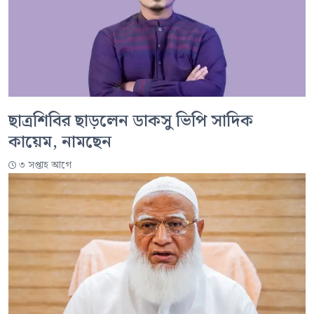
ছাত্রশিবির ছাড়লেন ডাকসু ভিপি সাদিক
কায়েম, নামছেন
৩ সপ্তাহ আগে