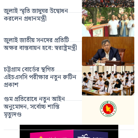
জুলাই স্মৃতি জাদুঘর উদ্বোধন
করলেন প্রধানমন্ত্রী
জুলাই জাতীয় সনদের প্রতিটি
অক্ষর বাস্তবায়ন হবে: স্বরাষ্ট্রমন্ত্রী
চট্টগ্রাম বোর্ডের স্থগিত
এইচএসসি পরীক্ষার নতুন রুটিন
প্রকাশ
গুম প্রতিরোধে নতুন আইন
অনুমোদন, সর্বোচ্চ শাস্তি
মৃত্যুদণ্ড