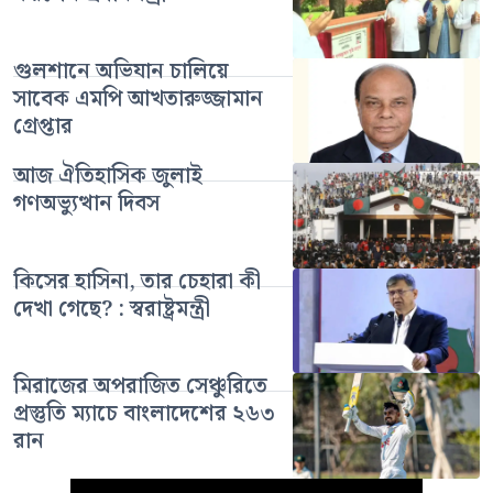
গুলশানে অভিযান চালিয়ে
সাবেক এমপি আখতারুজ্জামান
গ্রেপ্তার
আজ ঐতিহাসিক জুলাই
গণঅভ্যুত্থান দিবস
কিসের হাসিনা, তার চেহারা কী
দেখা গেছে? : স্বরাষ্ট্রমন্ত্রী
মিরাজের অপরাজিত সেঞ্চুরিতে
প্রস্তুতি ম্যাচে বাংলাদেশের ২৬৩
রান