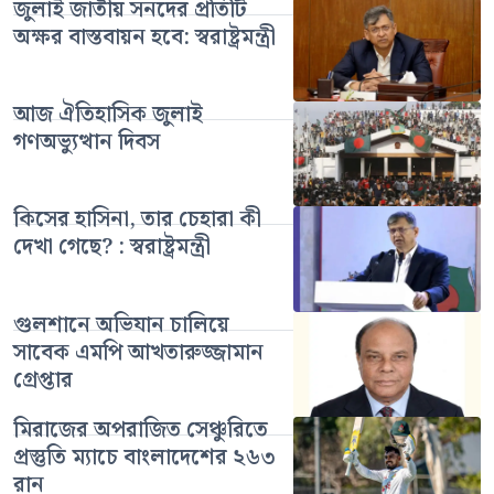
জুলাই জাতীয় সনদের প্রতিটি
অক্ষর বাস্তবায়ন হবে: স্বরাষ্ট্রমন্ত্রী
আজ ঐতিহাসিক জুলাই
গণঅভ্যুত্থান দিবস
কিসের হাসিনা, তার চেহারা কী
দেখা গেছে? : স্বরাষ্ট্রমন্ত্রী
গুলশানে অভিযান চালিয়ে
সাবেক এমপি আখতারুজ্জামান
গ্রেপ্তার
মিরাজের অপরাজিত সেঞ্চুরিতে
প্রস্তুতি ম্যাচে বাংলাদেশের ২৬৩
রান