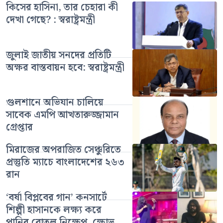
কিসের হাসিনা, তার চেহারা কী
দেখা গেছে? : স্বরাষ্ট্রমন্ত্রী
জুলাই জাতীয় সনদের প্রতিটি
অক্ষর বাস্তবায়ন হবে: স্বরাষ্ট্রমন্ত্রী
গুলশানে অভিযান চালিয়ে
সাবেক এমপি আখতারুজ্জামান
গ্রেপ্তার
মিরাজের অপরাজিত সেঞ্চুরিতে
প্রস্তুতি ম্যাচে বাংলাদেশের ২৬৩
রান
‘বর্ষা বিপ্লবের গান’ কনসার্টে
শিল্পী হাসানকে লক্ষ্য করে
পানির বোতল নিক্ষেপ, ক্ষোভ