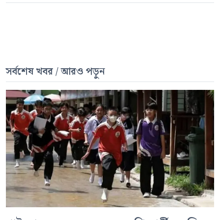
সর্বশেষ খবর / আরও পড়ুন