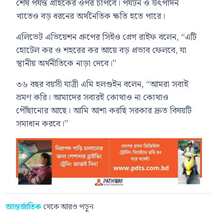
শেষ পর্যন্ত গ্রাহকের ওপর চাপবে। পর্যটন ও উৎপাদন
খাতেও বড় ধরনের অর্থনৈতিক ক্ষতি হতে পারে।
এলিভেট এভিয়েশন গ্রুপের সিইও গ্রেগ রাইফ বলেন, “এটি
হোটেল কর ও শহরের কর আয়ে বড় প্রভাব ফেলবে, যা
স্থানীয় অর্থনীতিকে নাড়া দেবে।”
৩৬ বছর বয়সী যাত্রী এমি হলগুইন বলেন, “আমরা সবাই
ভ্রমণ করি। আমাদের সবারই কোথাও না কোথাও
পৌঁছানোর আছে। আমি আশা করছি সরকার দ্রুত বিষয়টি
সমাধান করবে।”
আন্তর্জাতিক
থেকে আরও পড়ুন