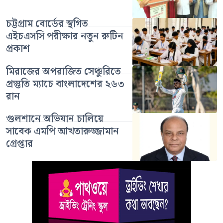
চট্টগ্রাম বোর্ডের স্থগিত
এইচএসসি পরীক্ষার নতুন রুটিন
প্রকাশ
মিরাজের অপরাজিত সেঞ্চুরিতে
প্রস্তুতি ম্যাচে বাংলাদেশের ২৬৩
রান
গুলশানে অভিযান চালিয়ে
সাবেক এমপি আখতারুজ্জামান
গ্রেপ্তার