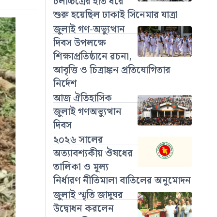
চলচ্চিত্রের হাত ধরে
শুরু হয়েছিল ঢাকাই সিনেমার যাত্রা
জুলাই গণ-অভ্যুত্থান
দিবস উপলক্ষে
শিক্ষাপ্রতিষ্ঠানে রচনা,
আবৃত্তি ও চিত্রাঙ্কন প্রতিযোগিতার
নির্দেশ
আজ ঐতিহাসিক
জুলাই গণঅভ্যুত্থান
দিবস
২০২৬ সালের
অত্যাবশ্যকীয় ঔষধের
তালিকা ও মূল্য
নির্ধারণ নীতিমালা বাতিলের অনুমোদন
জুলাই স্মৃতি জাদুঘর
উদ্বোধন করলেন