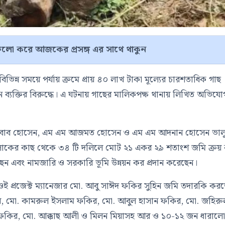
লো করে আজকের প্রসঙ্গ এর সাথে থাকুন
ন্ন সময়ে পর্যায় ক্রমে প্রায় ৪০ লাখ টাকা মূল্যের চারশতাধিক গাছ
্যক্তির বিরুদ্ধে। এ ঘটনায় গাছের মালিকপক্ষ থানায় লিখিত অভিযো
ক আরবাব হোসেন, এম এম আজমত হোসেন ও এম এম আদনান হোসেন ভাল
লোকের কাছ থেকে ৩৪ টি দলিলে মোট ২১ একর ২৯ শতাংশ জমি ক্রয়
আছেন এবং নামজারি ও সরকারি ভূমি উন্নয়ন কর প্রদান করেছেন।
ওই প্রজেক্ট ম্যানেজার মো. আবু সাঈদ ফকির সুহিন জমি তদারকি কর
র, মো. কামরুল ইসলাম ফকির, মো. আবুল হাসান ফকির, মো. জহিরু
কির, মো. আক্কাছ আলী ও মিলন মিয়াসহ আর ও ১০-১২ জন ধারাল