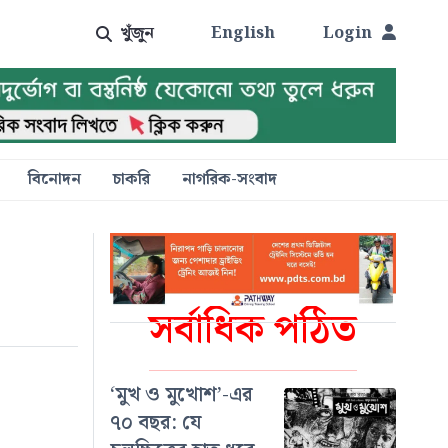
খুঁজুন
English
Login
বিনোদন
চাকরি
নাগরিক-সংবাদ
সর্বাধিক পঠিত
‘মুখ ও মুখোশ’-এর
৭০ বছর: যে