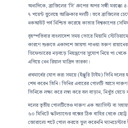
অন্যদিকে, ব্রাজিলের ‘সি’ গ্রুপের অপর সঙ্গী মরক্ক
৭ পয়েন্ট তুলেছে আফ্রিকার দলটি। তবে ব্রাজিলের চেয়
নকআউট পর্ব নিশ্চিত করেছে কাতার বিশ্বকাপের সেম
বৃহস্পতিবার বাংলাদেশ সময় ভোরে মিয়ামি স্টেডিয়ামে 
কারণে শুরুতে একাদশে জায়গা পাওয়া তরুণ রায়ানের স
ডিফেন্ডারের নড়বড়ে নিয়ন্ত্রণের সুযোগ নিয়ে পা থ
এগিয়ে নেন রিয়াল মাদ্রিদ তারকা।
প্রথমার্ধের যোগ করা সময়ে (ইঞ্জুরি টাইম) ভিনি দলের 
শেষ করেন তিনি। ভিনির এবারের গোলটি আসে দারুণ 
ভিনিকে লক্ষ্য করে লম্বা করে বল বাড়ান, নিখুঁত হে
দলের তৃতীয় গোলটিতেও দারুণ এক অ্যাসিস্ট বা সহায়তা
৬০ মিনিটে স্কটল্যান্ডের বক্সের ঠিক বাহির থেকে ছোট্
জোরালো শটে গোল করতে ভুল করেননি ম্যানচেস্টার ইউন