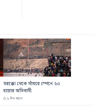
মরক্কো থেকে সাঁতরে স্পেনে ৬০
হাজার অভিবাসী
৬ দিন আগে