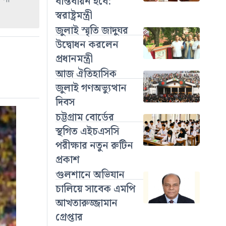
বাস্তবায়ন হবে:
স্বরাষ্ট্রমন্ত্রী
জুলাই স্মৃতি জাদুঘর
উদ্বোধন করলেন
প্রধানমন্ত্রী
আজ ঐতিহাসিক
জুলাই গণঅভ্যুত্থান
দিবস
চট্টগ্রাম বোর্ডের
স্থগিত এইচএসসি
পরীক্ষার নতুন রুটিন
প্রকাশ
গুলশানে অভিযান
চালিয়ে সাবেক এমপি
আখতারুজ্জামান
গ্রেপ্তার