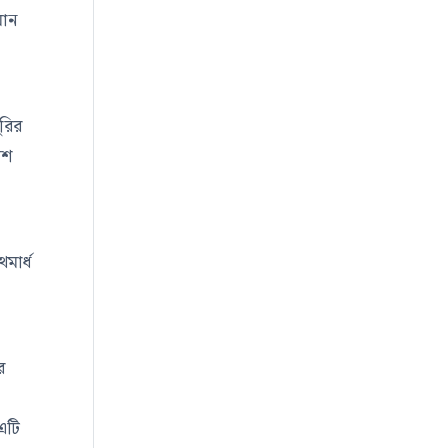
মান
ুরির
িশ
মার্ধ
র
এটি