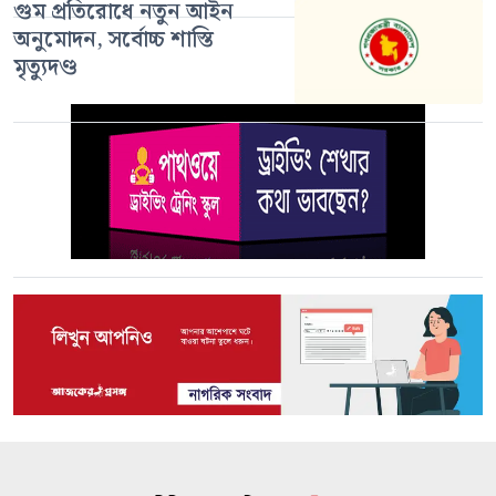
গুম প্রতিরোধে নতুন আইন
অনুমোদন, সর্বোচ্চ শাস্তি
মৃত্যুদণ্ড