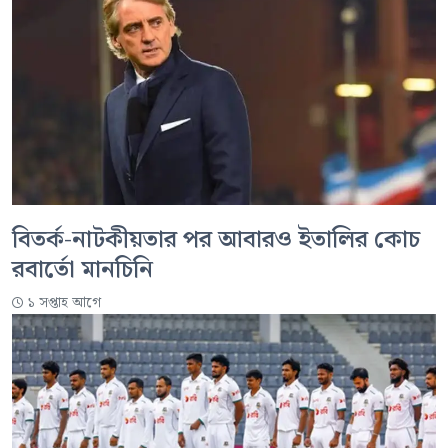
বিতর্ক-নাটকীয়তার পর আবারও ইতালির কোচ
রবার্তো মানচিনি
১ সপ্তাহ আগে