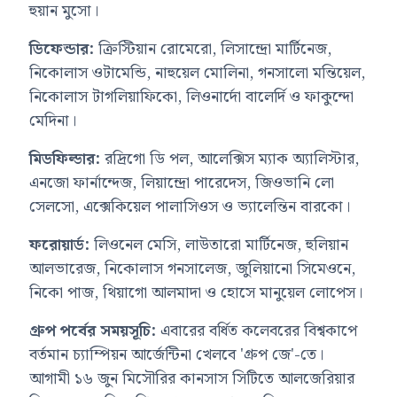
হুয়ান মুসো।
ডিফেন্ডার:
ক্রিস্টিয়ান রোমেরো, লিসান্দ্রো মার্টিনেজ,
নিকোলাস ওটামেন্ডি, নাহুয়েল মোলিনা, গনসালো মন্তিয়েল,
নিকোলাস টাগলিয়াফিকো, লিওনার্দো বালের্দি ও ফাকুন্দো
মেদিনা।
মিডফিল্ডার:
রদ্রিগো ডি পল, আলেক্সিস ম্যাক অ্যালিস্টার,
এনজো ফার্নান্দেজ, লিয়ান্দ্রো পারেদেস, জিওভানি লো
সেলসো, এক্সেকিয়েল পালাসিওস ও ভ্যালেন্তিন বারকো।
ফরোয়ার্ড:
লিওনেল মেসি, লাউতারো মার্টিনেজ, হুলিয়ান
আলভারেজ, নিকোলাস গনসালেজ, জুলিয়ানো সিমেওনে,
নিকো পাজ, থিয়াগো আলমাদা ও হোসে মানুয়েল লোপেস।
গ্রুপ পর্বের সময়সূচি:
এবারের বর্ধিত কলেবরের বিশ্বকাপে
বর্তমান চ্যাম্পিয়ন আর্জেন্টিনা খেলবে 'গ্রুপ জে'-তে।
আগামী ১৬ জুন মিসৌরির কানসাস সিটিতে আলজেরিয়ার