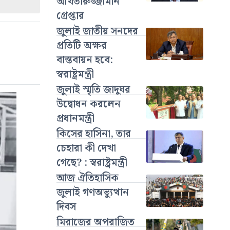
আখতারুজ্জামান
গ্রেপ্তার
জুলাই জাতীয় সনদের
প্রতিটি অক্ষর
বাস্তবায়ন হবে:
স্বরাষ্ট্রমন্ত্রী
জুলাই স্মৃতি জাদুঘর
উদ্বোধন করলেন
প্রধানমন্ত্রী
কিসের হাসিনা, তার
চেহারা কী দেখা
গেছে? : স্বরাষ্ট্রমন্ত্রী
আজ ঐতিহাসিক
জুলাই গণঅভ্যুত্থান
দিবস
মিরাজের অপরাজিত