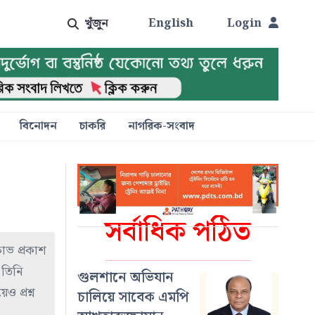
খুঁজুন
English
Login
বিনোদন
চাকরি
নাগরিক-সংবাদ
সর্বাধিক পঠিত
োভ প্রকাশ
 তিনি
গুলশানে অভিযান
 প্রশ্ন
চালিয়ে সাবেক এমপি