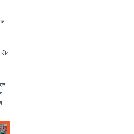
োভ
ারীর
লতে
ে
ব