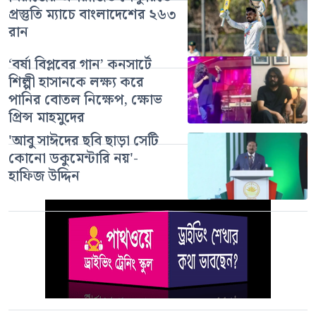
প্রস্তুতি ম্যাচে বাংলাদেশের ২৬৩
রান
‘বর্ষা বিপ্লবের গান’ কনসার্টে
শিল্পী হাসানকে লক্ষ্য করে
পানির বোতল নিক্ষেপ, ক্ষোভ
প্রিন্স মাহমুদের
'আবু সাঈদের ছবি ছাড়া সেটি
কোনো ডকুমেন্টারি নয়'-
হাফিজ উদ্দিন