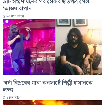
৯টি সংশোধনের পর সেন্সর ছাড়পত্র পেল
‘আওয়ারাপান
২৩ ঘন্টা আগে
‘বর্ষা বিপ্লবের গান’ কনসার্টে শিল্পী হাসানকে
লক্ষ্য
১ দিন আগে