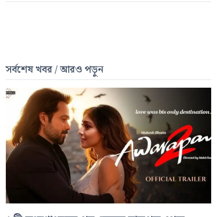
সর্বশেষ খবর / আরও পড়ুন