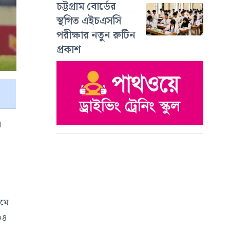
চট্টগ্রাম বোর্ডের
স্থগিত এইচএসসি
পরীক্ষার নতুন রুটিন
প্রকাশ
ে
েমে
০৪