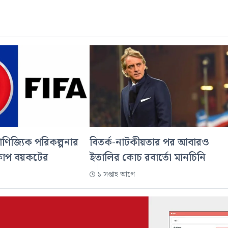
াণিজ্যিক পরিকল্পনার
বিতর্ক-নাটকীয়তার পর আবারও
্বকাপ বয়কটের
ইতালির কোচ রবার্তো মানচিনি
১ সপ্তাহ আগে