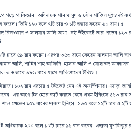
াপে পড়ে পাকিস্তান। অধিনায়ক শান মাসুদ ও সৌদ শাকিল দুইজনই ব্যর্
হ ফজল। তিনি ১২০ বলে ৭টি চার ও ১টি ছক্কায় করেন ৬০ রান। ৫
দ রিজওয়ান ও সালমান আলি আগা। ষষ্ঠ উইকেটে তারা গড়েন ১২৩ র
ি।
৮টি চারে ৫৯ রান করেন। এরপর ৩৫৩ রানে ফেরেন সালমান আলি আ
নোমান আলি, শাহিন শাহ আফ্রিদি, হাসান আলি ও মোহাম্মদ আব্বাসরা
মিক ৩ ওভারে ৩৮৬ রানে থামে পাকিস্তানের ইনিংস।
ান মিরাজ। ১০২ রান খরচায় ৫ উইকেট নেন এই অফস্পিনার। এছাড়া তা
েন। এর আগে টস হেরে ব্যাট করতে নেমে প্রথম ইনিংসে ৪১৩ রান সং
ান্ত খেলেন ১০১ রানের দারুণ ইনিংস। ১৩০ বলে ১২টি চার ও ২টি ছক
ক এই অধিনায়ক ২০০ বলে ১০টি চারে ৯১ রান করেন। এছাড়া মুশফিকুর 