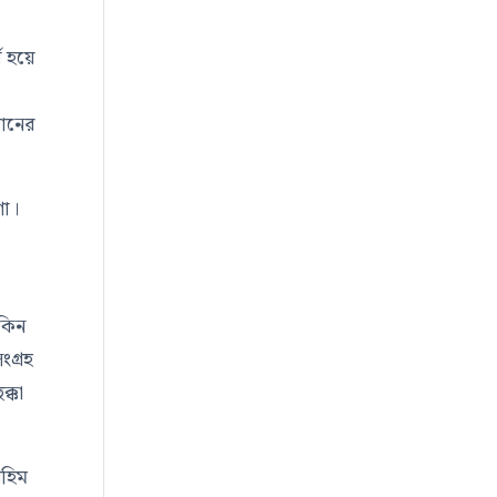
থ হয়ে
ানের
গা।
সকিন
গ্রহ
্কা
রহিম