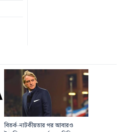
বিতর্ক-নাটকীয়তার পর আবারও