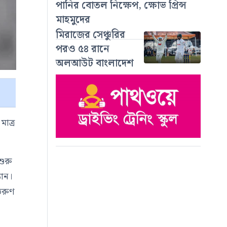
পানির বোতল নিক্ষেপ, ক্ষোভ প্রিন্স
মাহমুদের
মিরাজের সেঞ্চুরির
পরও ৫৪ রানে
অলআউট বাংলাদেশ
মাত্র
শুরু
তান।
তরুণ