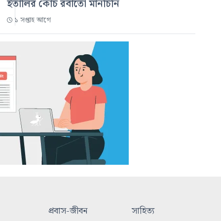
ইতালির কোচ রবার্তো মানচিনি
১ সপ্তাহ আগে
প্রবাস-জীবন
সাহিত্য