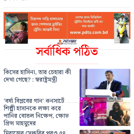
সর্বাধিক পঠিত
কিসের হাসিনা, তার চেহারা কী
দেখা গেছে? : স্বরাষ্ট্রমন্ত্রী
‘বর্ষা বিপ্লবের গান’ কনসার্টে
শিল্পী হাসানকে লক্ষ্য করে
পানির বোতল নিক্ষেপ, ক্ষোভ
প্রিন্স মাহমুদের
মিরাজের সেঞ্চুরির পরও ৫৪