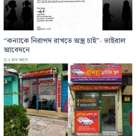
“কন্যাকে নিরাপদ রাখতে অস্ত্র চাই”- ভাইরাল
আবেদনে
২ মাস আগে