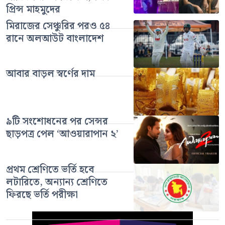
প্রিন্স মাহমুদের
মিরাজের সেঞ্চুরির পরও ৫৪
রানে অলআউট বাংলাদেশ
আবার বাড়ল স্বর্ণের দাম
৯টি সংশোধনের পর সেন্সর
ছাড়পত্র পেল ‘আওয়ারাপান ২’
প্রথম শ্রেণিতে ভর্তি হবে
লটারিতে, অন্যান্য শ্রেণিতে
ফিরছে ভর্তি পরীক্ষা