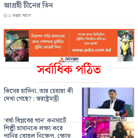
আগ্রহী চীনের তিন
১ সপ্তাহ আগে
সর্বাধিক পঠিত
কিসের হাসিনা, তার চেহারা কী
দেখা গেছে? : স্বরাষ্ট্রমন্ত্রী
‘বর্ষা বিপ্লবের গান’ কনসার্টে
শিল্পী হাসানকে লক্ষ্য করে
পানির বোতল নিক্ষেপ, ক্ষোভ