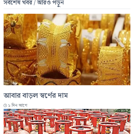
সর্বশেষ খবর / আরও পড়ুন
আবার বাড়ল স্বর্ণের দাম
১ দিন আগে