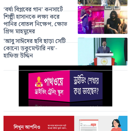
‘বর্ষা বিপ্লবের গান’ কনসার্টে
শিল্পী হাসানকে লক্ষ্য করে
পানির বোতল নিক্ষেপ, ক্ষোভ
প্রিন্স মাহমুদের
'আবু সাঈদের ছবি ছাড়া সেটি
কোনো ডকুমেন্টারি নয়'-
হাফিজ উদ্দিন