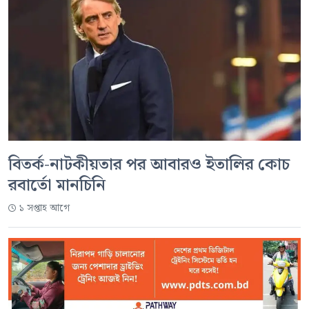
বিতর্ক-নাটকীয়তার পর আবারও ইতালির কোচ
রবার্তো মানচিনি
১ সপ্তাহ আগে