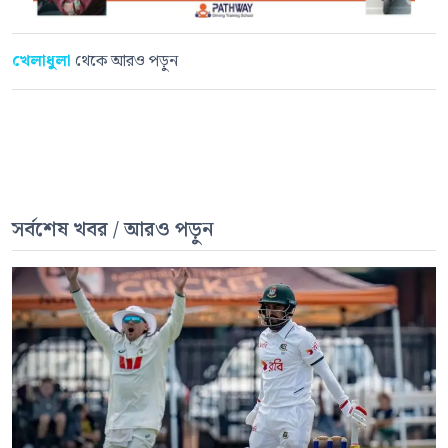
খেলাধুলা
থেকে আরও পড়ুন
সর্বশেষ খবর / আরও পড়ুন