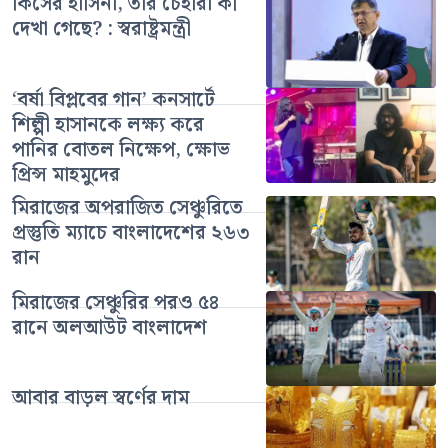
কিসের হাসিনা, তার চেহারা কী
দেখা গেছে? : স্বরাষ্ট্রমন্ত্রী
‘বর্ষা বিপ্লবের গান’ কনসার্টে
শিল্পী হাসানকে লক্ষ্য করে
পানির বোতল নিক্ষেপ, ক্ষোভ
প্রিন্স মাহমুদের
মিরাজের অপরাজিত সেঞ্চুরিতে
প্রস্তুতি ম্যাচে বাংলাদেশের ২৬৩
রান
মিরাজের সেঞ্চুরির পরও ৫৪
রানে অলআউট বাংলাদেশ
আবার বাড়ল স্বর্ণের দাম