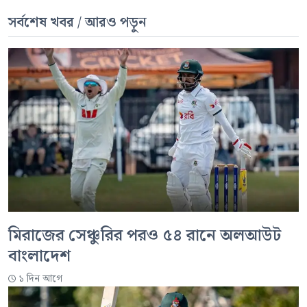
সর্বশেষ খবর / আরও পড়ুন
মিরাজের সেঞ্চুরির পরও ৫৪ রানে অলআউট
বাংলাদেশ
১ দিন আগে