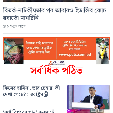
বিতর্ক-নাটকীয়তার পর আবারও ইতালির কোচ
রবার্তো মানচিনি
১ সপ্তাহ আগে
সর্বাধিক পঠিত
কিসের হাসিনা, তার চেহারা কী
দেখা গেছে? : স্বরাষ্ট্রমন্ত্রী
‘বর্ষা বিপ্লবের গান’ কনসার্টে