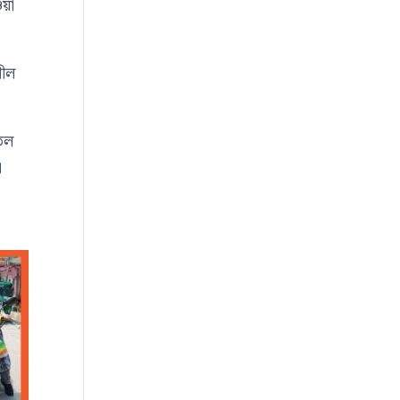
ওয়া
শীল
তেল
ো
ক