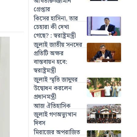
আখতারুজ্জামান
গ্রেপ্তার
কিসের হাসিনা, তার
চেহারা কী দেখা
গেছে? : স্বরাষ্ট্রমন্ত্রী
জুলাই জাতীয় সনদের
প্রতিটি অক্ষর
বাস্তবায়ন হবে:
স্বরাষ্ট্রমন্ত্রী
জুলাই স্মৃতি জাদুঘর
উদ্বোধন করলেন
প্রধানমন্ত্রী
আজ ঐতিহাসিক
জুলাই গণঅভ্যুত্থান
দিবস
মিরাজের অপরাজিত