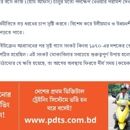
রে বসে কাজ (হোম অফিস) চালুর মতো পদক্ষেপ নেওয়ার পরামর্শ দে
অর্থনীতিতে বড় ধরনের চাপ সৃষ্টি করবে। বিশেষ করে উদীয়মান ও উন্নয়ন
পড়তে পারে।
র ইউক্রেন আগ্রাসনের পর সৃষ্ট গ্যাস সংকট কিংবা ১৯৭০-এর দশকের 
ঠিত হয়েছিল। এই সংকট মোকাবিলার সবচেয়ে গুরুত্বপূর্ণ উপায় হল
বকাঠামোর যে ক্ষতি হয়েছে, তা আগের অবস্থায় ফিরতে দীর্ঘ সময় (কয়ে