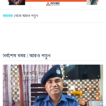
মতামত
থেকে আরও পড়ুন
সর্বশেষ খবর / আরও পড়ুন