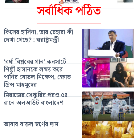
সর্বাধিক পঠিত
কিসের হাসিনা, তার চেহারা কী
দেখা গেছে? : স্বরাষ্ট্রমন্ত্রী
‘বর্ষা বিপ্লবের গান’ কনসার্টে
শিল্পী হাসানকে লক্ষ্য করে
পানির বোতল নিক্ষেপ, ক্ষোভ
প্রিন্স মাহমুদের
মিরাজের সেঞ্চুরির পরও ৫৪
রানে অলআউট বাংলাদেশ
আবার বাড়ল স্বর্ণের দাম