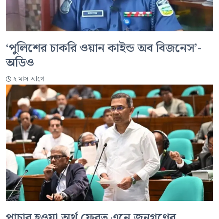
‘পুলিশের চাকরি ওয়ান কাইন্ড অব বিজনেস’-
অডিও
২ মাস আগে
পাচার হওয়া অর্থ ফেরত এনে জনগণের