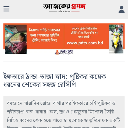
ইফতারে ঠান্ডা-তাজা স্বাদ: পুষ্টিকর কয়েক
ধরনের শেকের সহজ রেসিপি
রমজানে সারাদিন রোজা রাখার পর ইফতারে চাই পুষ্টিকর ও
শরীরচাঙা করা খাবার। ফল, দুধ ও খেজুরের মিশেলে তৈরি
বিভিন্ন ধরনের শেক হতে পারে স্বাস্থ্যসম্মত ও তৃপ্তিদায়ক একটি