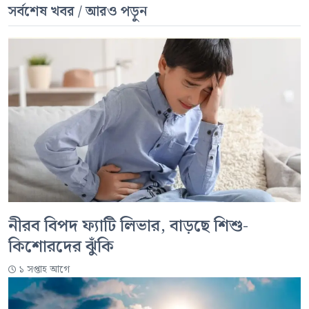
সর্বশেষ খবর / আরও পড়ুন
নীরব বিপদ ফ্যাটি লিভার, বাড়ছে শিশু-
কিশোরদের ঝুঁকি
১ সপ্তাহ আগে