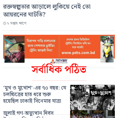
রক্তস্বল্পতার আড়ালে লুকিয়ে নেই তো
আয়রনের ঘাটতি?
২ সপ্তাহ আগে
সর্বাধিক পঠিত
‘মুখ ও মুখোশ’-এর ৭০ বছর: যে
চলচ্চিত্রের হাত ধরে শুরু
হয়েছিল ঢাকাই সিনেমার যাত্রা
জুলাই গণ-অভ্যুত্থান দিবস