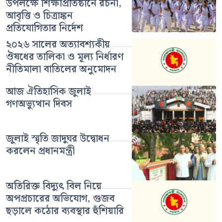
উপলক্ষে শিক্ষাপ্রতিষ্ঠানে রচনা,
আবৃত্তি ও চিত্রাঙ্কন
প্রতিযোগিতার নির্দেশ
২০২৬ সালের অত্যাবশ্যকীয়
ঔষধের তালিকা ও মূল্য নির্ধারণ
নীতিমালা বাতিলের অনুমোদন
আজ ঐতিহাসিক জুলাই
গণঅভ্যুত্থান দিবস
জুলাই স্মৃতি জাদুঘর উদ্বোধন
করলেন প্রধানমন্ত্রী
অতিরিক্ত বিদ্যুৎ বিল নিয়ে
অপপ্রচারের অভিযোগ, গুজব
ছড়ালে কঠোর ব্যবস্থার হুঁশিয়ারি