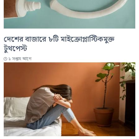
দেশের বাজারে ৮টি মাইক্রোপ্লাস্টিকমুক্ত
টুথপেস্ট
১ সপ্তাহ আগে