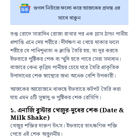
গুগল নিউজে ফলো করে আজকের প্রসঙ্গ এর
সাথে থাকুন
তপ্ত রোদে সারাদিন রোজা রাখার পর এক গ্লাস ঠান্ডা পানীয়
প্রশান্তি এনে দেয় শরীরে। দীর্ঘক্ষণ না খেয়ে থাকার ফলে
শরীরে যে পানিশূন্যতা ও ক্লান্তি তৈরি হয়, তা দূর করতে
ইফতারে পুষ্টিকর শেক বা স্মুদি হতে পারে সেরা সমাধান।
বাজারে কেনা কৃত্রিম পানীয়র চেয়ে ঘরে তৈরি প্রাকৃতিক
উপাদানের শেক স্বাস্থ্যের জন্য অনেক বেশি উপকারী।
আজকের আয়োজনে থাকছে ইফতারে ঝটপট তৈরি করা
যায় এমন ৫টি সুস্বাদু ও পুষ্টিকর শেক রেসিপি।
১. এনার্জি বুস্টার খেজুর-দুধের শেক (Date &
Milk Shake)
খেজুর শক্তির দারুণ উৎস। ইফতারে তাৎক্ষণিক শক্তি
পেতে এই শেক অতুলনীয়।