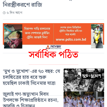
নিরস্ত্রীকরণে রাজি
৬ দিন আগে
সর্বাধিক পঠিত
‘মুখ ও মুখোশ’-এর ৭০ বছর: যে
চলচ্চিত্রের হাত ধরে শুরু
হয়েছিল ঢাকাই সিনেমার যাত্রা
জুলাই গণ-অভ্যুত্থান দিবস
উপলক্ষে শিক্ষাপ্রতিষ্ঠানে রচনা,
আবৃত্তি ও চিত্রাঙ্কন