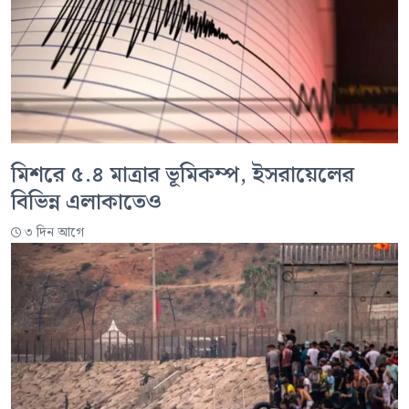
মিশরে ৫.৪ মাত্রার ভূমিকম্প, ইসরায়েলের
বিভিন্ন এলাকাতেও
৩ দিন আগে