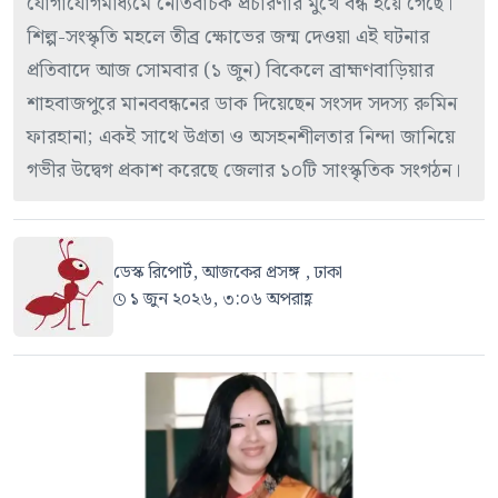
যোগাযোগমাধ্যমে নেতিবাচক প্রচারণার মুখে বন্ধ হয়ে গেছে।
শিল্প-সংস্কৃতি মহলে তীব্র ক্ষোভের জন্ম দেওয়া এই ঘটনার
প্রতিবাদে আজ সোমবার (১ জুন) বিকেলে ব্রাহ্মণবাড়িয়ার
শাহবাজপুরে মানববন্ধনের ডাক দিয়েছেন সংসদ সদস্য রুমিন
ফারহানা; একই সাথে উগ্রতা ও অসহনশীলতার নিন্দা জানিয়ে
গভীর উদ্বেগ প্রকাশ করেছে জেলার ১০টি সাংস্কৃতিক সংগঠন।
ডেস্ক রিপোর্ট, আজকের প্রসঙ্গ , ঢাকা
১ জুন ২০২৬, ৩:০৬ অপরাহ্ণ