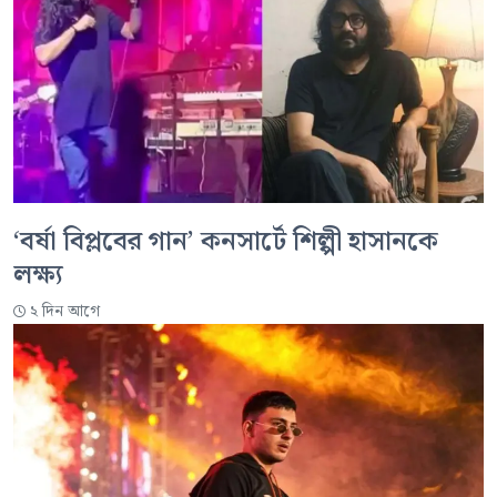
‘বর্ষা বিপ্লবের গান’ কনসার্টে শিল্পী হাসানকে
লক্ষ্য
২ দিন আগে