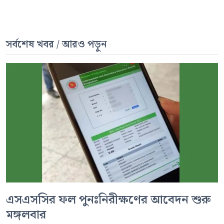
সর্বশেষ খবর / আরও পড়ুন
এসএসসির ফল পুনঃনিরীক্ষণের আবেদন শুরু
মঙ্গলবার