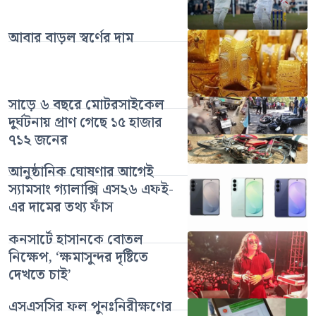
আবার বাড়ল স্বর্ণের দাম
সাড়ে ৬ বছরে মোটরসাইকেল
দুর্ঘটনায় প্রাণ গেছে ১৫ হাজার
৭১২ জনের
আনুষ্ঠানিক ঘোষণার আগেই
স্যামসাং গ্যালাক্সি এস২৬ এফই-
এর দামের তথ্য ফাঁস
কনসার্টে হাসানকে বোতল
নিক্ষেপ, ‘ক্ষমাসুন্দর দৃষ্টিতে
দেখতে চাই’
এসএসসির ফল পুনঃনিরীক্ষণের